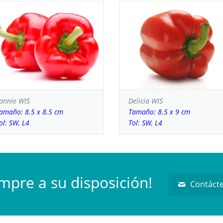
annie WIS
Delicia WIS
amaño: 8.5 x 8.5 cm
Tamaño: 8.5 x 9 cm
ol: SW, L4
Tol: SW, L4
mpre a su disposición!
Contáct