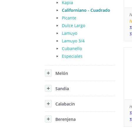
Kapia
Californiano - Cuadrado
N
Picante
N
Dulce Largo
T
Lamuyo
T
Lamuyo 3/4
Cubanello
Especiales
Melón
Sandia
Calabacín
H
T
Berenjena
T