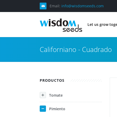
Email:
info@wisdomseeds.com
Let us grow tog
Californiano - Cuadrado
PRODUCTOS
Tomate
Pimiento