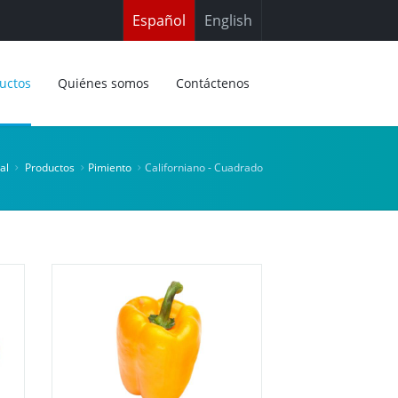
Español
English
uctos
Quiénes somos
Contáctenos
al
Productos
Pimiento
Californiano - Cuadrado