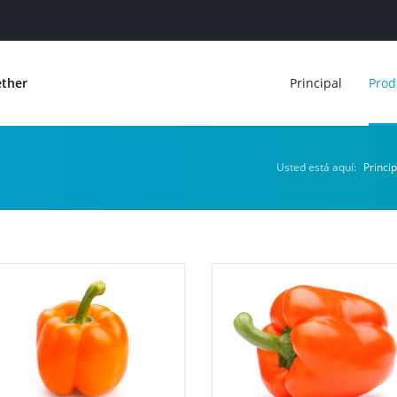
ether
Principal
Prod
Usted está aquí:
Princip