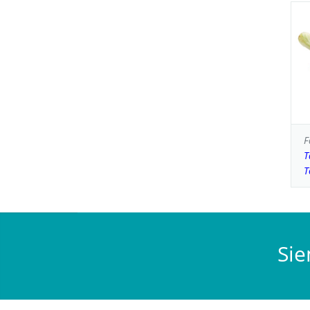
F
T
T
Sie